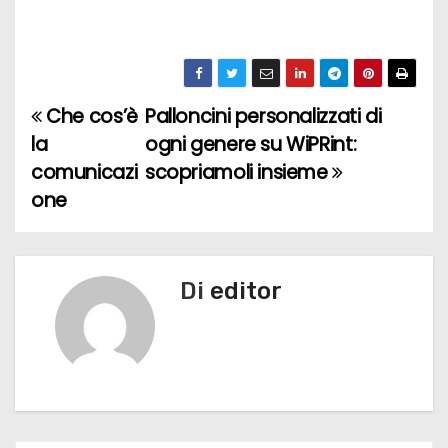
Che cos’è
Palloncini personalizzati di
N
la
ogni genere su WiPRint:
a
comunicazi
scopriamoli insieme
one
v
i
g
Di
editor
a
z
i