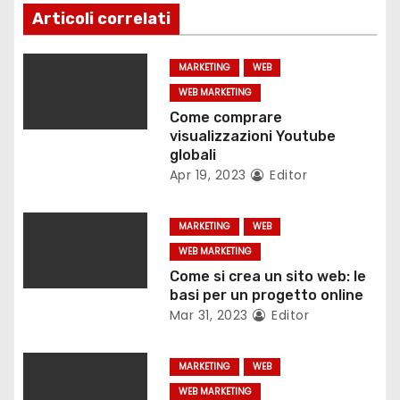
o
Articoli correlati
n
MARKETING
WEB
e
WEB MARKETING
a
Come comprare
visualizzazioni Youtube
r
globali
Apr 19, 2023
Editor
t
i
MARKETING
WEB
WEB MARKETING
c
Come si crea un sito web: le
basi per un progetto online
o
Mar 31, 2023
Editor
l
MARKETING
WEB
i
WEB MARKETING