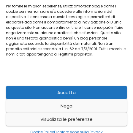
Per fornire le migliori esperienze, utilizziamo tecnologie come i
Vendita Tudor Bologna: guida ai migliori
cookie per memorizzare e/o accedere alle informazioni del
dispositivo. Il consenso a queste tecnologie ci permetterà di
modelli usati
elaborare dati come il comportamento di navigazione o ID unici
su questo sito. Non acconsentire o ritirare il consenso può influire
Lug 8, 2026
Admin
negativamente su alcune caratteristiche e funzioni. Questo sito
non è una testata giornalistica bensì un blog personale
aggiornato secondo la disponibilità dei materiali. Non è un
prodotto editoriale secondo la L. n. 62 del 7/3/2001. Tutti i marchi e
nomi citati appartengono ai legittimi proprietari.
L'agriturismo
Racconti da Terra Autentica
Accetta
Nega
Proudly powered by WordPress
|
Tema: Newses di
Themeansar
.
Visualizza le preferenze
Home
Cookie Policy (UE)
Privacy
Cookie Policy
Dichiarazione sulla Privacy