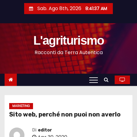
S
Sab. Ago 8th, 2026
8:41:38 AM
a
l
t
L'agriturismo
a
a
Racconti da Terra Autentica
l
c
o
n
t
e
n
MARKETING
Sito web, perché non puoi non averlo
u
t
Di
editor
o