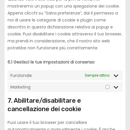
e
mostreremo un popup con una spiegazione dei cookie.
n
Appena clicchi su “Salva preferenze”, dai il permesso a
t
noi di usare le categorie di cookie e plugin come
t
descritto in questa dichiarazione relativa ai popup e
o
cookie. Puoi disabilitare i cookie attraverso il tuo browser,
s
ma prendi in considerazione, che il nostro sito web
e
potrebbe non funzionare più correttamente.
r
v
6.1 Gestisci le tue impostazioni di consenso
i
c
Funzionale
Sempre attivo
e
w
Marketing
M
o
a
7. Abilitare/disabilitare e
r
r
d
cancellazione dei cookie
k
p
e
r
Puoi usare il tuo browser per cancellare
t
e
automaticamente o manualmente i cookie. È anche