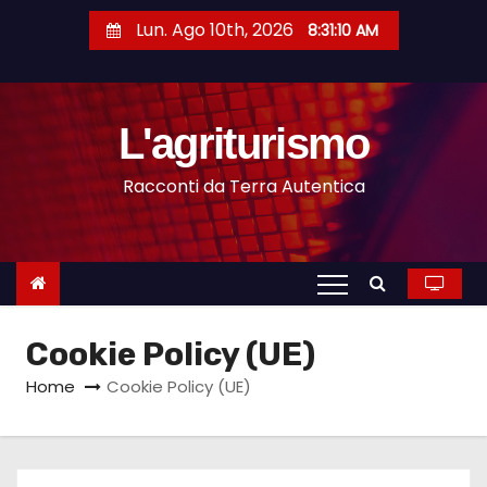
S
Lun. Ago 10th, 2026
8:31:11 AM
a
l
t
L'agriturismo
a
a
Racconti da Terra Autentica
l
c
o
n
t
Cookie Policy (UE)
e
n
Home
Cookie Policy (UE)
u
t
o