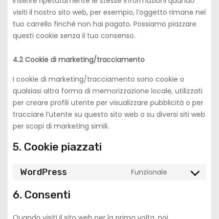
inserire ripetutamente le stesse informazioni quando
visiti il nostro sito web, per esempio, l’oggetto rimane nel
tuo carrello finché non hai pagato. Possiamo piazzare
questi cookie senza il tuo consenso.
4.2 Cookie di marketing/tracciamento
I cookie di marketing/tracciamento sono cookie o
qualsiasi altra forma di memorizzazione locale, utilizzati
per creare profili utente per visualizzare pubblicità o per
tracciare l’utente su questo sito web o su diversi siti web
per scopi di marketing simili.
5. Cookie piazzati
WordPress
Funzionale
C
o
6. Consenti
n
s
Quando visiti il sito web per la prima volta, noi