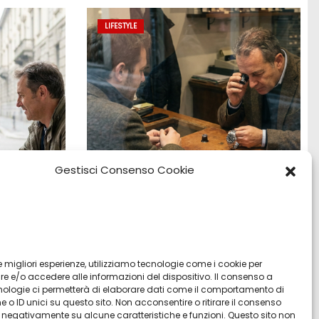
LIFESTYLE
Gestisci Consenso Cookie
:
Vendita Tudor Bologna: guida ai
o e
migliori modelli usati
 le migliori esperienze, utilizziamo tecnologie come i cookie per
 e/o accedere alle informazioni del dispositivo. Il consenso a
Lug 8, 2026
Admin
nologie ci permetterà di elaborare dati come il comportamento di
 o ID unici su questo sito. Non acconsentire o ritirare il consenso
re negativamente su alcune caratteristiche e funzioni. Questo sito non