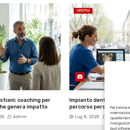
LIFESTYLE
tiani: coaching per
Impianto dentale Torino
che genera impatto
percorso personalizzat
Per fornire
tecnologie
memorizzare
026
Admin
Lug 8, 2026
Admin
queste tec
navigazione
può influi