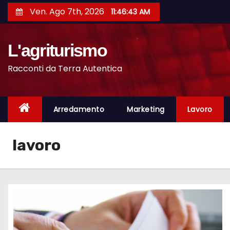
S
Ven. Ago 7th, 2026
11:46:44 AM
a
l
L'agriturismo
t
a
Racconti da Terra Autentica
a
l
c
Arredamento
Marketing
Lavoro
o
n
lavoro
t
e
n
u
t
o