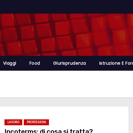
Viaggi
Food
Giurisprudenza
Istruzione E Fo
LAVORO
PROFESSIONI
Incoterms: di cosa si tratta?