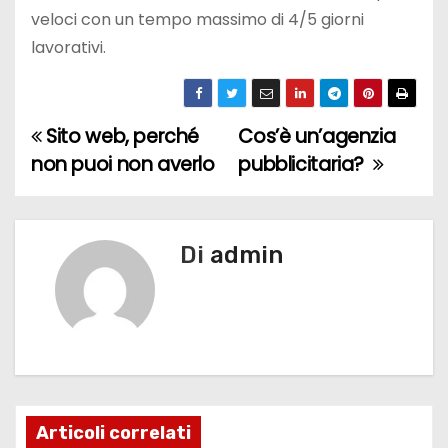
veloci con un tempo massimo di 4/5 giorni
lavorativi.
Sito web, perché
Cos’è un’agenzia
N
non puoi non averlo
pubblicitaria?
a
v
Di
admin
i
g
a
z
i
Articoli correlati