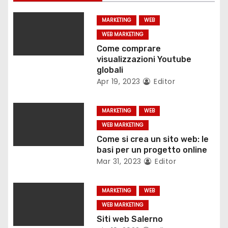
o
MARKETING
WEB
n
WEB MARKETING
Come comprare
e
visualizzazioni Youtube
globali
a
Apr 19, 2023
Editor
r
MARKETING
WEB
t
WEB MARKETING
Come si crea un sito web: le
i
basi per un progetto online
c
Mar 31, 2023
Editor
o
MARKETING
WEB
l
WEB MARKETING
Siti web Salerno