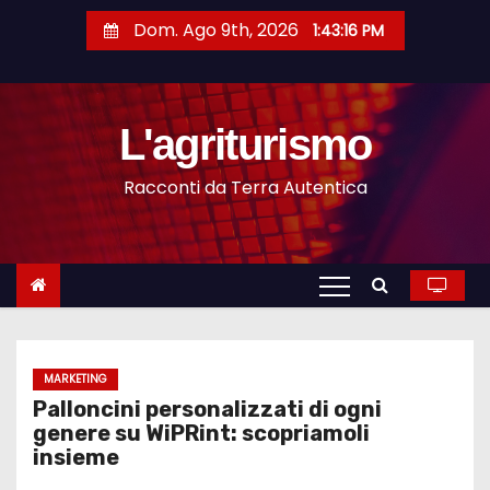
S
Dom. Ago 9th, 2026
1:43:17 PM
a
l
t
L'agriturismo
a
a
Racconti da Terra Autentica
l
c
o
n
t
e
n
MARKETING
Palloncini personalizzati di ogni
u
genere su WiPRint: scopriamoli
t
insieme
o