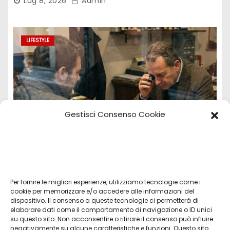
Lug 8, 2026
Admin
LIFESTYLE
Gestisci Consenso Cookie
Per fornire le migliori esperienze, utilizziamo tecnologie come i
Vendita Tudor Bologna: guida ai migliori
cookie per memorizzare e/o accedere alle informazioni del
dispositivo. Il consenso a queste tecnologie ci permetterà di
modelli usati
elaborare dati come il comportamento di navigazione o ID unici
su questo sito. Non acconsentire o ritirare il consenso può influire
Lug 8, 2026
Admin
negativamente su alcune caratteristiche e funzioni. Questo sito