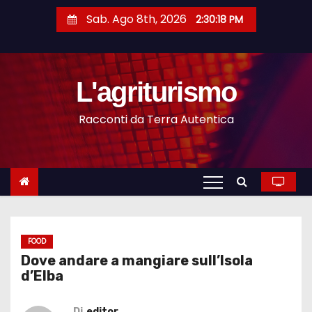
S
Sab. Ago 8th, 2026
2:30:18 PM
a
l
t
L'agriturismo
a
a
Racconti da Terra Autentica
l
c
o
n
t
e
n
FOOD
Dove andare a mangiare sull’Isola
u
d’Elba
t
o
Di
editor