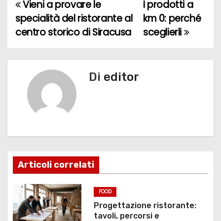
Vieni a provare le
I prodotti a
N
specialità del ristorante al
km 0: perché
a
centro storico di Siracusa
sceglierli
v
i
Di
editor
g
a
z
i
Articoli correlati
o
n
FOOD
Progettazione ristorante:
e
tavoli, percorsi e