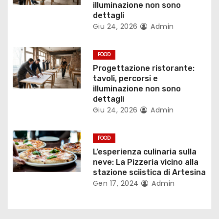
illuminazione non sono
a
dettagli
Giu 24, 2026
Admin
r
t
FOOD
Progettazione ristorante:
i
tavoli, percorsi e
illuminazione non sono
c
dettagli
Giu 24, 2026
Admin
o
l
FOOD
L’esperienza culinaria sulla
i
neve: La Pizzeria vicino alla
stazione sciistica di Artesina
Gen 17, 2024
Admin