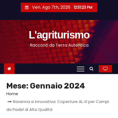
S
Ven. Ago 7th, 2026
12:51:25 PM
a
l
t
L'agriturismo
a
a
Racconti da Terra Autentica
l
c
o
n
t
Mese:
Gennaio 2024
e
n
Home
u
Ravenna si Innovativa: Coperture AL.VI per Campi
t
da Padel di Alta Qualità
o