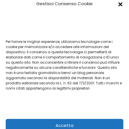
Gestisci Consenso Cookie
Per fornire le migliori esperienze, utilizziamo tecnologie come i
Vendita Tudor Bologna: guida ai migliori
cookie per memorizzare e/o accedere alle informazioni del
dispositivo. Il consenso a queste tecnologie ci permetterà di
modelli usati
elaborare dati come il comportamento di navigazione o ID unici
su questo sito. Non acconsentire o ritirare il consenso può influire
Lug 8, 2026
Admin
negativamente su alcune caratteristiche e funzioni. Questo sito
non è una testata giornalistica bensì un blog personale
aggiornato secondo la disponibilità dei materiali. Non è un
prodotto editoriale secondo la L. n. 62 del 7/3/2001. Tutti i marchi e
nomi citati appartengono ai legittimi proprietari.
L'agriturismo
Racconti da Terra Autentica
Accetta