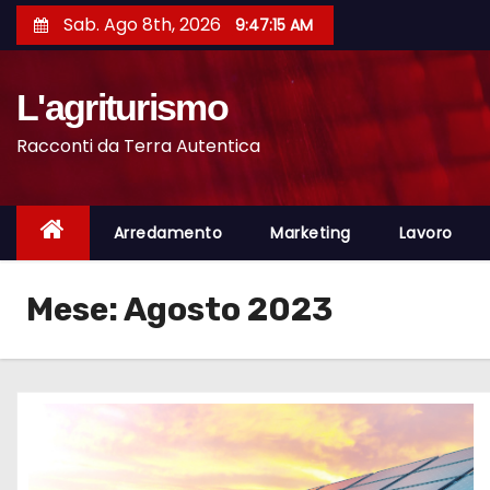
S
Sab. Ago 8th, 2026
9:47:15 AM
a
l
L'agriturismo
t
a
Racconti da Terra Autentica
a
l
c
Arredamento
Marketing
Lavoro
o
n
Mese:
Agosto 2023
t
e
n
u
t
o