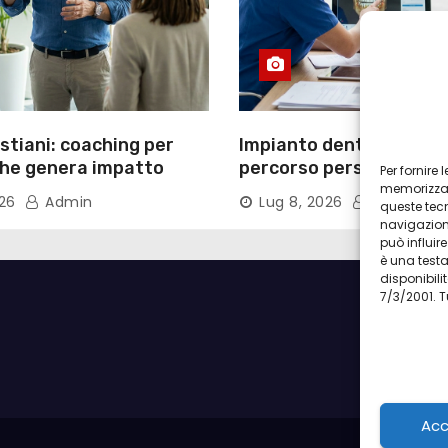
tiani: coaching per
Impianto dentale Torino
che genera impatto
percorso personalizzat
Per fornire
tecnologie
memorizzare
026
Admin
Lug 8, 2026
Admin
queste tec
navigazione
può influi
è una test
disponibilit
7/3/2001. T
Acc