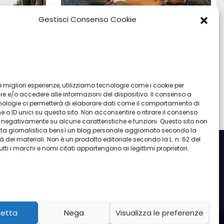
Gestisci Consenso Cookie
:
Vendita Tudor Bologna: guida ai
o e
migliori modelli usati
 le migliori esperienze, utilizziamo tecnologie come i cookie per
 e/o accedere alle informazioni del dispositivo. Il consenso a
Lug 8, 2026
Admin
nologie ci permetterà di elaborare dati come il comportamento di
 o ID unici su questo sito. Non acconsentire o ritirare il consenso
re negativamente su alcune caratteristiche e funzioni. Questo sito non
ata giornalistica bensì un blog personale aggiornato secondo la
à dei materiali. Non è un prodotto editoriale secondo la L. n. 62 del
utti i marchi e nomi citati appartengono ai legittimi proprietari.
etta
Nega
Visualizza le preferenze