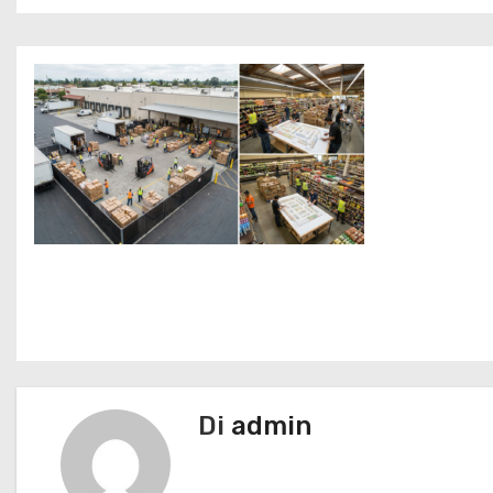
N
a
v
Di
admin
i