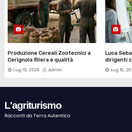
c
o
l
i
Produzione Cereali Zootecnici a
Luca Sebas
Cerignola filiera e qualità
dirigenti 
Lug 19, 2026
Admin
Lug 15, 2
L'agriturismo
Racconti da Terra Autentica