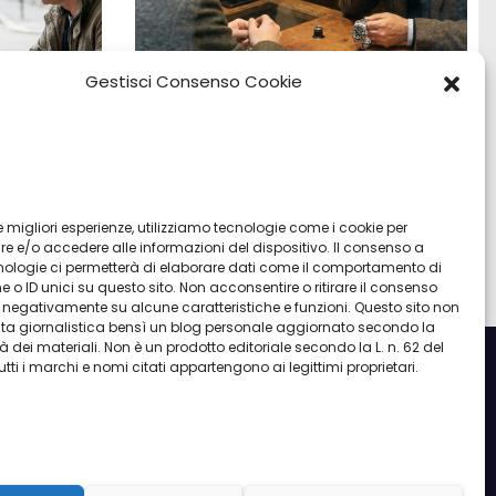
Gestisci Consenso Cookie
:
Vendita Tudor Bologna: guida ai
o e
migliori modelli usati
 le migliori esperienze, utilizziamo tecnologie come i cookie per
 e/o accedere alle informazioni del dispositivo. Il consenso a
Lug 8, 2026
Admin
nologie ci permetterà di elaborare dati come il comportamento di
 o ID unici su questo sito. Non acconsentire o ritirare il consenso
re negativamente su alcune caratteristiche e funzioni. Questo sito non
ata giornalistica bensì un blog personale aggiornato secondo la
à dei materiali. Non è un prodotto editoriale secondo la L. n. 62 del
utti i marchi e nomi citati appartengono ai legittimi proprietari.