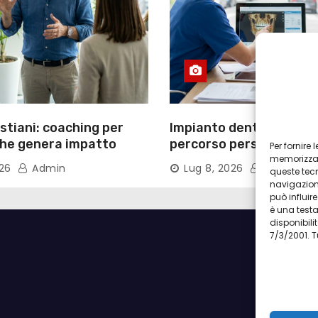
tiani: coaching per
Impianto dentale Torino
che genera impatto
percorso personalizzat
Per fornire
tecnologie
memorizzare
026
Admin
Lug 8, 2026
Admin
queste tec
navigazione
può influi
è una test
disponibilit
7/3/2001. T