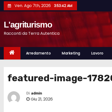
S
Ven. Ago 7th, 2026
3:53:43 AM
a
l
L'agriturismo
t
a
Racconti da Terra Autentica
a
l
c
Arredamento
Marketing
Lavoro
o
n
t
featured-image-178
e
n
u
Di
admin
Giu 21, 2026
t
o