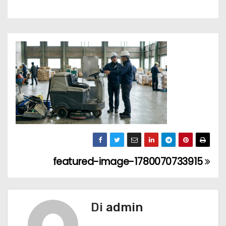
featured-image-1780070733915
N
a
v
Di
admin