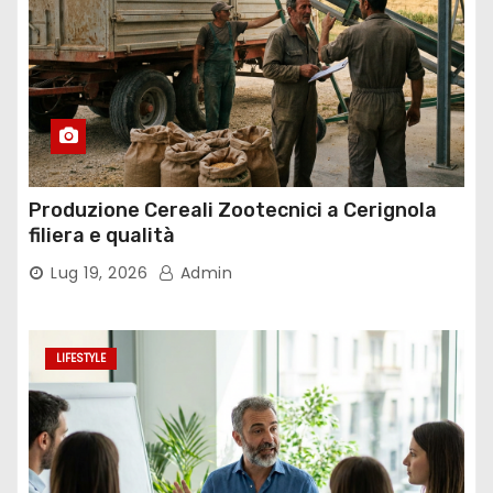
i
c
o
l
i
Produzione Cereali Zootecnici a Cerignola
filiera e qualità
Lug 19, 2026
Admin
LIFESTYLE