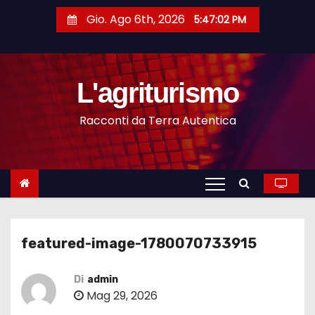
S
Gio. Ago 6th, 2026
5:47:02 PM
a
l
t
L'agriturismo
a
a
Racconti da Terra Autentica
l
c
o
n
t
e
featured-image-1780070733915
n
u
Di
admin
t
Mag 29, 2026
o