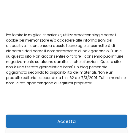
Per fornire le migliori esperienze, utilizziamo tecnologie come i
Vendita Tudor Bologna: guida ai migliori
cookie per memorizzare e/o accedere alle informazioni del
dispositivo. Il consenso a queste tecnologie ci permetterà di
modelli usati
elaborare dati come il comportamento di navigazione o ID unici
su questo sito. Non acconsentire o ritirare il consenso può influire
Lug 8, 2026
Admin
negativamente su alcune caratteristiche e funzioni. Questo sito
non è una testata giornalistica bensì un blog personale
aggiornato secondo la disponibilità dei materiali. Non è un
prodotto editoriale secondo la L. n. 62 del 7/3/2001. Tutti i marchi e
nomi citati appartengono ai legittimi proprietari.
L'agriturismo
Racconti da Terra Autentica
Accetta