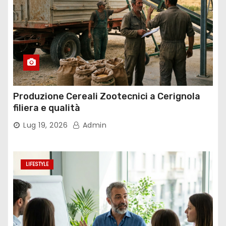
i
c
o
l
i
Produzione Cereali Zootecnici a Cerignola
filiera e qualità
Lug 19, 2026
Admin
LIFESTYLE