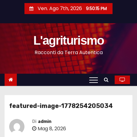
S
Ven. Ago 7th, 2026
9:50:15 PM
a
l
t
L'agriturismo
a
a
Racconti da Terra Autentica
l
c
o
n
t
e
featured-image-1778254205034
n
u
Di
admin
t
Mag 8, 2026
o