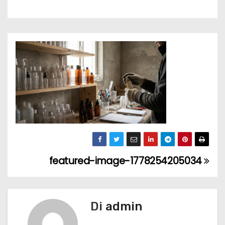
featured-image-1778254205034
N
a
v
Di
admin