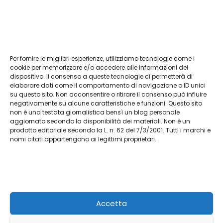
Per fornire le migliori esperienze, utilizziamo tecnologie come i
Vendita Tudor Bologna: guida ai migliori
cookie per memorizzare e/o accedere alle informazioni del
dispositivo. Il consenso a queste tecnologie ci permetterà di
modelli usati
elaborare dati come il comportamento di navigazione o ID unici
su questo sito. Non acconsentire o ritirare il consenso può influire
Lug 8, 2026
Admin
negativamente su alcune caratteristiche e funzioni. Questo sito
non è una testata giornalistica bensì un blog personale
aggiornato secondo la disponibilità dei materiali. Non è un
prodotto editoriale secondo la L. n. 62 del 7/3/2001. Tutti i marchi e
nomi citati appartengono ai legittimi proprietari.
L'agriturismo
Racconti da Terra Autentica
Accetta