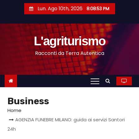
S
Lun. Ago 10th, 2026
8:08:54 PM
a
l
t
L'agriturismo
a
a
Racconti da Terra Autentica
l
c
o
n
t
Business
e
n
Home
u
AGENZIA FUNEBRE MILANO: guida ai servizi Santori
t
24h
o