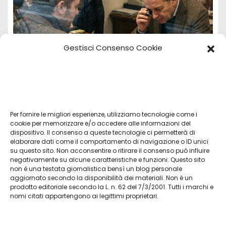
Gestisci Consenso Cookie
Per fornire le migliori esperienze, utilizziamo tecnologie come i
Vendita Tudor Bologna: guida ai migliori
cookie per memorizzare e/o accedere alle informazioni del
dispositivo. Il consenso a queste tecnologie ci permetterà di
modelli usati
elaborare dati come il comportamento di navigazione o ID unici
su questo sito. Non acconsentire o ritirare il consenso può influire
Lug 8, 2026
Admin
negativamente su alcune caratteristiche e funzioni. Questo sito
non è una testata giornalistica bensì un blog personale
aggiornato secondo la disponibilità dei materiali. Non è un
prodotto editoriale secondo la L. n. 62 del 7/3/2001. Tutti i marchi e
nomi citati appartengono ai legittimi proprietari.