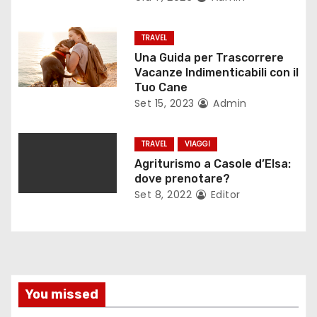
a
r
TRAVEL
Una Guida per Trascorrere
t
Vacanze Indimenticabili con il
Tuo Cane
i
Set 15, 2023
Admin
c
TRAVEL
VIAGGI
o
Agriturismo a Casole d’Elsa:
dove prenotare?
l
Set 8, 2022
Editor
i
You missed