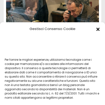
Gestisci Consenso Cookie
Per fornire le migliori esperienze, utilizziamo tecnologie come i
Vendita Tudor Bologna: guida ai migliori
cookie per memorizzare e/o accedere alle informazioni del
dispositivo. Il consenso a queste tecnologie ci permetterà di
modelli usati
elaborare dati come il comportamento di navigazione o ID unici
su questo sito. Non acconsentire o ritirare il consenso può influire
Lug 8, 2026
Admin
negativamente su alcune caratteristiche e funzioni. Questo sito
non è una testata giornalistica bensì un blog personale
aggiornato secondo la disponibilità dei materiali. Non è un
prodotto editoriale secondo la L. n. 62 del 7/3/2001. Tutti i marchi e
nomi citati appartengono ai legittimi proprietari.