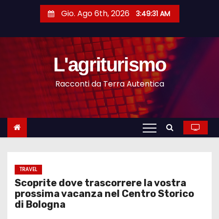
S
Gio. Ago 6th, 2026
3:49:31 AM
a
l
t
L'agriturismo
a
a
Racconti da Terra Autentica
l
c
o
n
t
e
n
TRAVEL
Scoprite dove trascorrere la vostra
u
prossima vacanza nel Centro Storico
t
di Bologna
o