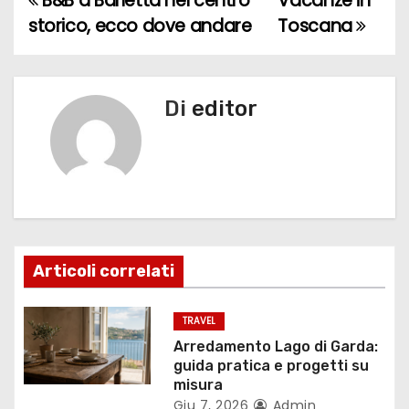
B&B a Barletta nel centro
Vacanze in
N
storico, ecco dove andare
Toscana
a
v
Di
editor
i
g
a
z
i
Articoli correlati
o
TRAVEL
n
Arredamento Lago di Garda:
guida pratica e progetti su
e
misura
Giu 7, 2026
Admin