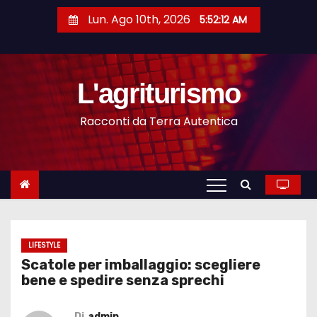
S
Lun. Ago 10th, 2026
5:52:13 AM
a
l
t
L'agriturismo
a
a
Racconti da Terra Autentica
l
c
o
n
t
e
n
LIFESTYLE
Scatole per imballaggio: scegliere
u
bene e spedire senza sprechi
t
o
Di
admin