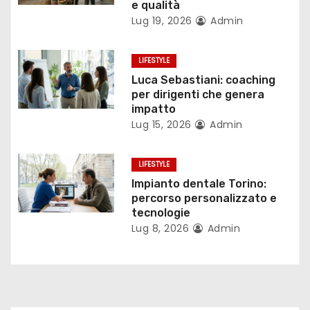
a
e qualità
Lug 19, 2026
Admin
r
t
LIFESTYLE
Luca Sebastiani: coaching
i
per dirigenti che genera
impatto
c
Lug 15, 2026
Admin
o
LIFESTYLE
l
Impianto dentale Torino:
i
percorso personalizzato e
tecnologie
Lug 8, 2026
Admin