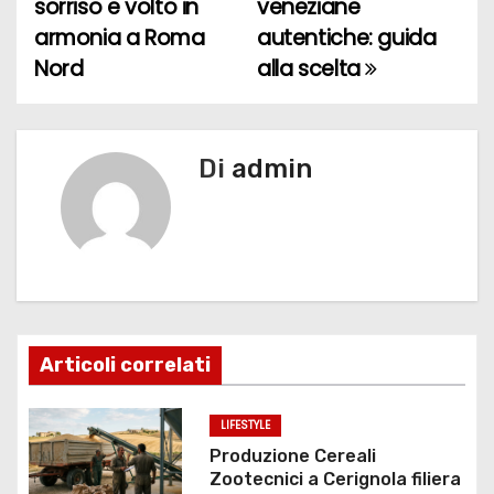
sorriso e volto in
veneziane
a
armonia a Roma
autentiche: guida
Nord
alla scelta
v
i
g
Di
admin
a
z
i
o
Articoli correlati
n
LIFESTYLE
e
Produzione Cereali
Zootecnici a Cerignola filiera