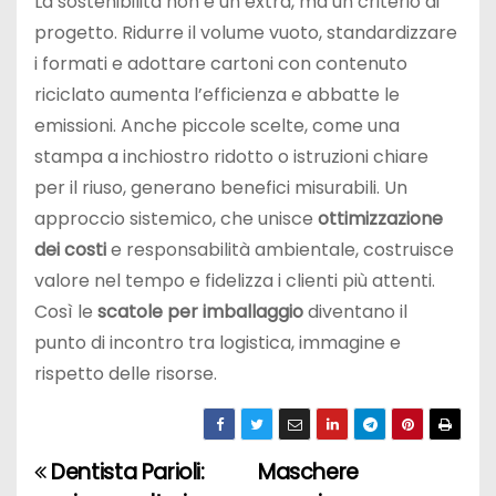
La sostenibilità non è un extra, ma un criterio di
progetto. Ridurre il volume vuoto, standardizzare
i formati e adottare cartoni con contenuto
riciclato aumenta l’efficienza e abbatte le
emissioni. Anche piccole scelte, come una
stampa a inchiostro ridotto o istruzioni chiare
per il riuso, generano benefici misurabili. Un
approccio sistemico, che unisce
ottimizzazione
dei costi
e responsabilità ambientale, costruisce
valore nel tempo e fidelizza i clienti più attenti.
Così le
scatole per imballaggio
diventano il
punto di incontro tra logistica, immagine e
rispetto delle risorse.
Dentista Parioli:
Maschere
N