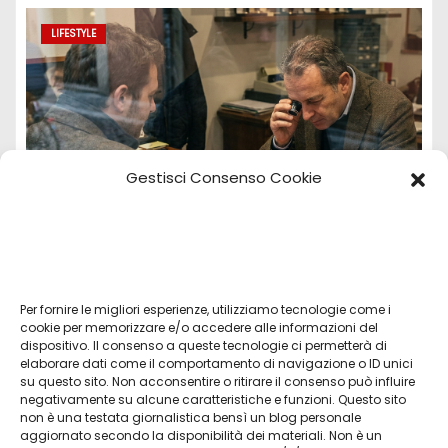
LIFESTYLE
Gestisci Consenso Cookie
Per fornire le migliori esperienze, utilizziamo tecnologie come i
Vendita Tudor Bologna: guida ai migliori
cookie per memorizzare e/o accedere alle informazioni del
dispositivo. Il consenso a queste tecnologie ci permetterà di
modelli usati
elaborare dati come il comportamento di navigazione o ID unici
su questo sito. Non acconsentire o ritirare il consenso può influire
Lug 8, 2026
Admin
negativamente su alcune caratteristiche e funzioni. Questo sito
non è una testata giornalistica bensì un blog personale
aggiornato secondo la disponibilità dei materiali. Non è un