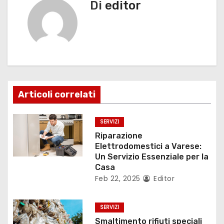
g
Di
editor
a
z
i
o
Articoli correlati
n
SERVIZI
e
Riparazione
Elettrodomestici a Varese:
a
Un Servizio Essenziale per la
Casa
r
Feb 22, 2025
Editor
t
SERVIZI
i
Smaltimento rifiuti speciali