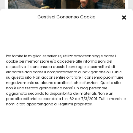
Gestisci Consenso Cookie
Per fornire le migliori esperienze, utilizziamo tecnologie come i
Vendita Tudor Bologna: guida ai migliori
cookie per memorizzare e/o accedere alle informazioni del
dispositivo. Il consenso a queste tecnologie ci permetterà di
modelli usati
elaborare dati come il comportamento di navigazione o ID unici
su questo sito. Non acconsentire o ritirare il consenso può influire
Lug 8, 2026
Admin
negativamente su alcune caratteristiche e funzioni. Questo sito
non è una testata giornalistica bensì un blog personale
aggiornato secondo la disponibilità dei materiali. Non è un
prodotto editoriale secondo la L. n. 62 del 7/3/2001. Tutti i marchi e
nomi citati appartengono ai legittimi proprietari.
L'agriturismo