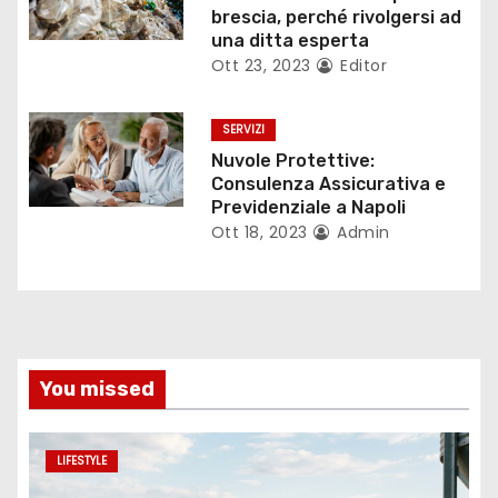
brescia, perché rivolgersi ad
c
una ditta esperta
o
Ott 23, 2023
Editor
l
SERVIZI
i
Nuvole Protettive:
Consulenza Assicurativa e
Previdenziale a Napoli
Ott 18, 2023
Admin
You missed
LIFESTYLE