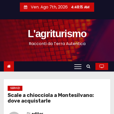
S
Ven. Ago 7th, 2026
4:48:16 AM
a
l
t
L'agriturismo
a
a
Racconti da Terra Autentica
l
c
o
n
t
e
n
SERVIZI
Scale a chiocciola a Montesilvano:
u
dove acquistarle
t
o
Di
editor