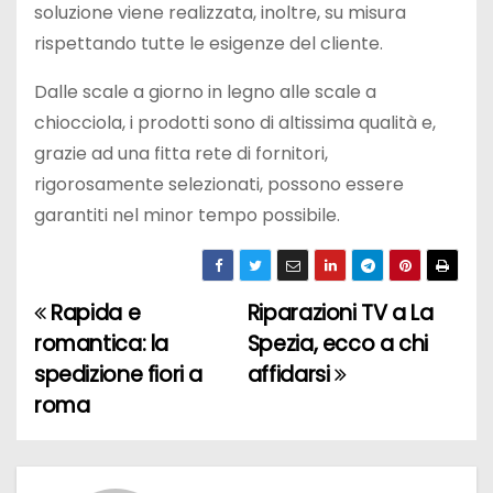
soluzione viene realizzata, inoltre, su misura
rispettando tutte le esigenze del cliente.
Dalle scale a giorno in legno alle scale a
chiocciola, i prodotti sono di altissima qualità e,
grazie ad una fitta rete di fornitori,
rigorosamente selezionati, possono essere
garantiti nel minor tempo possibile.
Rapida e
Riparazioni TV a La
N
romantica: la
Spezia, ecco a chi
a
spedizione fiori a
affidarsi
roma
v
i