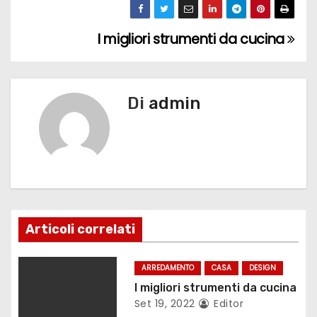
I migliori strumenti da cucina
N
a
v
Di
admin
i
g
a
z
Articoli correlati
i
ARREDAMENTO
CASA
DESIGN
o
I migliori strumenti da cucina
Set 19, 2022
Editor
n