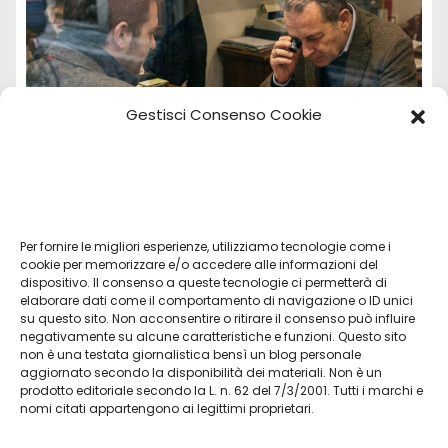
Gestisci Consenso Cookie
Per fornire le migliori esperienze, utilizziamo tecnologie come i
Vendita Tudor Bologna: guida ai migliori
cookie per memorizzare e/o accedere alle informazioni del
dispositivo. Il consenso a queste tecnologie ci permetterà di
modelli usati
elaborare dati come il comportamento di navigazione o ID unici
su questo sito. Non acconsentire o ritirare il consenso può influire
Lug 8, 2026
Admin
negativamente su alcune caratteristiche e funzioni. Questo sito
non è una testata giornalistica bensì un blog personale
aggiornato secondo la disponibilità dei materiali. Non è un
prodotto editoriale secondo la L. n. 62 del 7/3/2001. Tutti i marchi e
nomi citati appartengono ai legittimi proprietari.