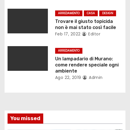
e
ARREDAMENTO
CASA
DESIGN
a
Trovare il giusto topicida
non è mai stato così facile
r
Feb 17, 2022
Editor
t
ARREDAMENTO
i
Un lampadario di Murano:
come rendere speciale ogni
c
ambiente
Ago 22, 2019
Admin
o
l
i
You missed