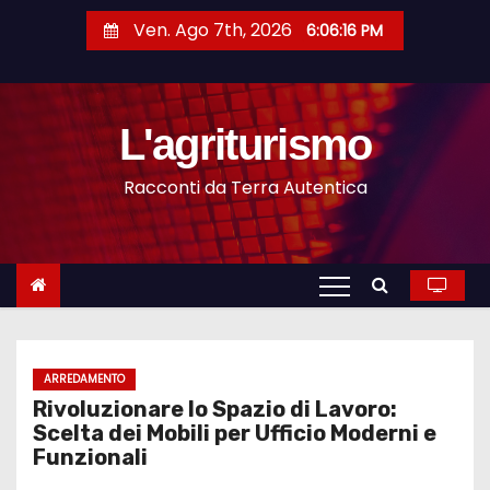
S
Ven. Ago 7th, 2026
6:06:17 PM
a
l
t
L'agriturismo
a
a
Racconti da Terra Autentica
l
c
o
n
t
e
n
ARREDAMENTO
Rivoluzionare lo Spazio di Lavoro:
u
Scelta dei Mobili per Ufficio Moderni e
t
Funzionali
o