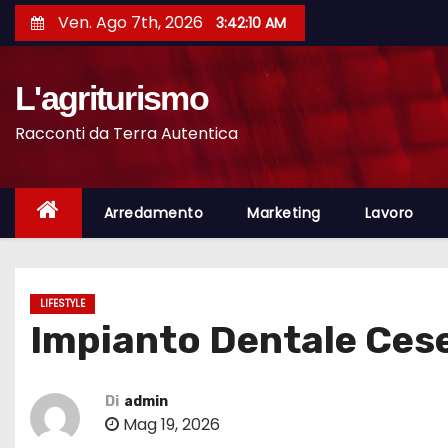
S
Ven. Ago 7th, 2026
3:42:11 AM
a
l
L'agriturismo
t
a
Racconti da Terra Autentica
a
l
c
Arredamento
Marketing
Lavoro
o
n
t
LIFESTYLE
e
Impianto Dentale Cese
n
u
t
Di
admin
Mag 19, 2026
o