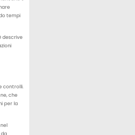
imare
ndo tempi
D descrive
azioni
 controlli.
one, che
i per la
 nel
i da