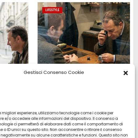
LIFESTYLE
Gestisci Consenso Cookie
:
Vendita Tudor Bologna: guida ai
o e
migliori modelli usati
 le migliori esperienze, utilizziamo tecnologie come i cookie per
 e/o accedere alle informazioni del dispositivo. Il consenso a
Lug 8, 2026
Admin
nologie ci permetterà di elaborare dati come il comportamento di
 o ID unici su questo sito. Non acconsentire o ritirare il consenso
re negativamente su alcune caratteristiche e funzioni. Questo sito non