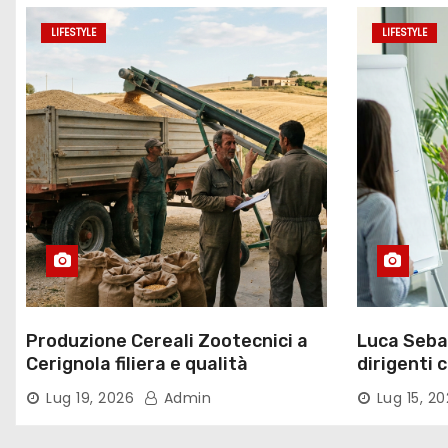
i
LIFESTYLE
LIFESTYLE
Produzione Cereali Zootecnici a
Luca Sebas
Cerignola filiera e qualità
dirigenti 
Lug 19, 2026
Admin
Lug 15, 2