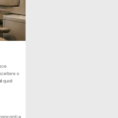
isce
ascellare o
i
quali
 mancanti e