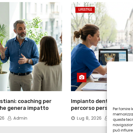
LIFESTYLE
tiani: coaching per
Impianto dentale Torino
che genera impatto
percorso personalizzat
Per fornire
memorizzare
tecnologie
026
Admin
Lug 8, 2026
Admin
queste tec
navigazione
può influi