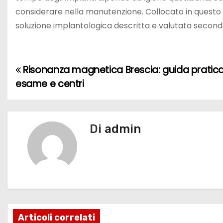
considerare nella manutenzione. Collocato in questo q
soluzione implantologica descritta e valutata secondo 
Risonanza magnetica Brescia: guida pratic
N
esame e centri
a
v
Di
admin
i
g
a
z
i
Articoli correlati