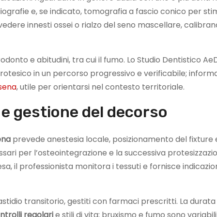
iografie e, se indicato, tomografia a fascio conico per st
revedere innesti ossei o rialzo del seno mascellare, calibra
odonto e abitudini, tra cui il fumo. Lo Studio Dentistico Ae
protesico in un percorso progressivo e verificabile; inform
sena
, utile per orientarsi nel contesto territoriale.
 e gestione del decorso
ena
prevede anestesia locale, posizionamento del fixture e
ssari per l’osteointegrazione e la successiva protesizzazi
a, il professionista monitora i tessuti e fornisce indicazion
dio transitorio, gestiti con farmaci prescritti. La durata
ntrolli regolari
e stili di vita; bruxismo e fumo sono variabil