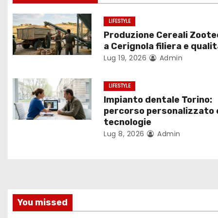
o
LIFESTYLE
n
Produzione Cereali Zoote
a Cerignola filiera e quali
e
Lug 19, 2026
Admin
a
LIFESTYLE
r
Impianto dentale Torino:
percorso personalizzato 
t
tecnologie
Lug 8, 2026
Admin
i
c
o
l
You missed