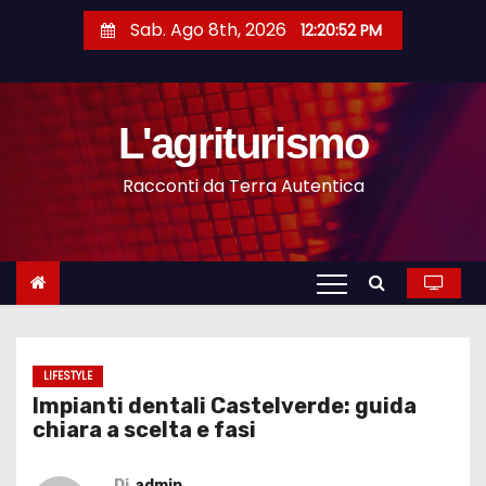
S
Sab. Ago 8th, 2026
12:20:53 PM
a
l
t
L'agriturismo
a
a
Racconti da Terra Autentica
l
c
o
n
t
e
n
LIFESTYLE
Impianti dentali Castelverde: guida
u
chiara a scelta e fasi
t
o
Di
admin