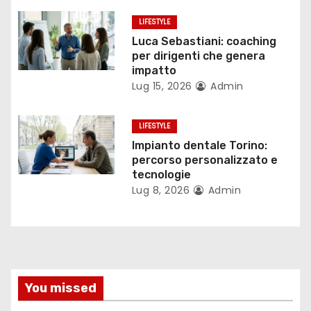
t
LIFESTYLE
Luca Sebastiani: coaching
i
per dirigenti che genera
impatto
c
Lug 15, 2026
Admin
o
LIFESTYLE
l
Impianto dentale Torino:
i
percorso personalizzato e
tecnologie
Lug 8, 2026
Admin
You missed