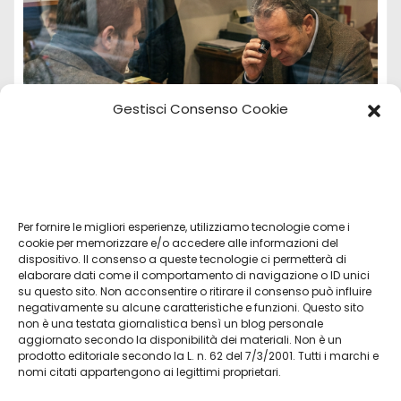
Gestisci Consenso Cookie
Per fornire le migliori esperienze, utilizziamo tecnologie come i
Vendita Tudor Bologna: guida ai migliori
cookie per memorizzare e/o accedere alle informazioni del
dispositivo. Il consenso a queste tecnologie ci permetterà di
modelli usati
elaborare dati come il comportamento di navigazione o ID unici
su questo sito. Non acconsentire o ritirare il consenso può influire
Lug 8, 2026
Admin
negativamente su alcune caratteristiche e funzioni. Questo sito
non è una testata giornalistica bensì un blog personale
aggiornato secondo la disponibilità dei materiali. Non è un
prodotto editoriale secondo la L. n. 62 del 7/3/2001. Tutti i marchi e
nomi citati appartengono ai legittimi proprietari.