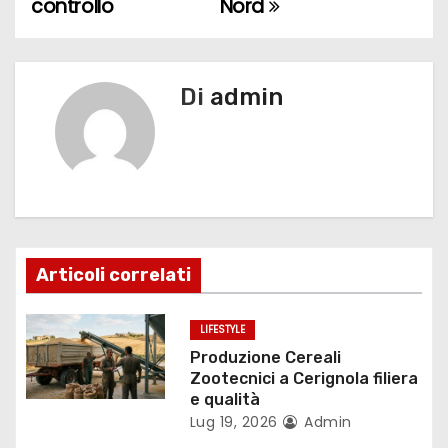
controllo
Nord
v
i
g
Di
admin
a
z
i
o
Articoli correlati
n
LIFESTYLE
e
Produzione Cereali
Zootecnici a Cerignola filiera
a
e qualità
Lug 19, 2026
Admin
r