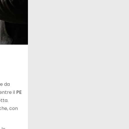
le da
entre il
PE
tta.
che, con