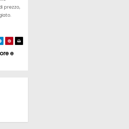
di prezzo,
iato.
lore e