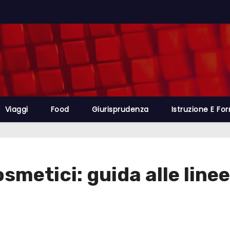
Viaggi
Food
Giurisprudenza
Istruzione E Fo
osmetici: guida alle line