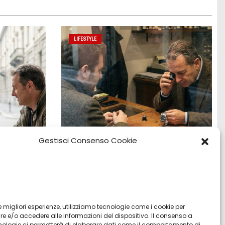
LIFESTYLE
Gestisci Consenso Cookie
:
Vendita Tudor Bologna: guida ai
o e
migliori modelli usati
 le migliori esperienze, utilizziamo tecnologie come i cookie per
 e/o accedere alle informazioni del dispositivo. Il consenso a
Lug 8, 2026
Admin
nologie ci permetterà di elaborare dati come il comportamento di