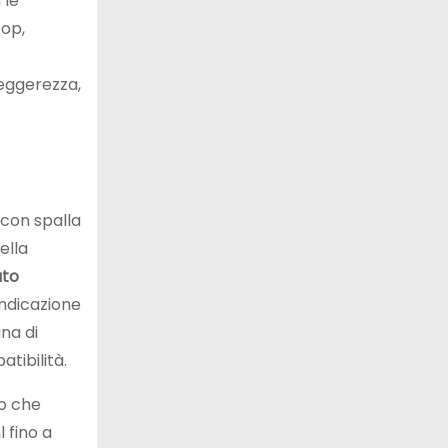
 le
top,
leggerezza,
, con spalla
ella
ato
indicazione
na di
atibilità.
to che
 fino a