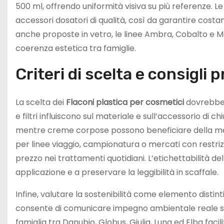
500 ml, offrendo uniformità visiva su più referenze. L
accessori dosatori di qualità, così da garantire costa
anche proposte in vetro, le linee Ambra, Cobalto e M
coerenza estetica tra famiglie.
Criteri di scelta e consigli p
La scelta dei
Flaconi plastica per cosmetici
dovrebbe p
e filtri influiscono sul materiale e sull’accessorio di 
mentre creme corpose possono beneficiare della mem
per linee viaggio, campionatura o mercati con restrizi
prezzo nei trattamenti quotidiani. L’etichettabilità dell
applicazione e a preservare la leggibilità in scaffale.
Infine, valutare la sostenibilità come elemento distint
consente di comunicare impegno ambientale reale sen
famiglia tra Danubio, Globus, Giulia, Luna ed Elba facil