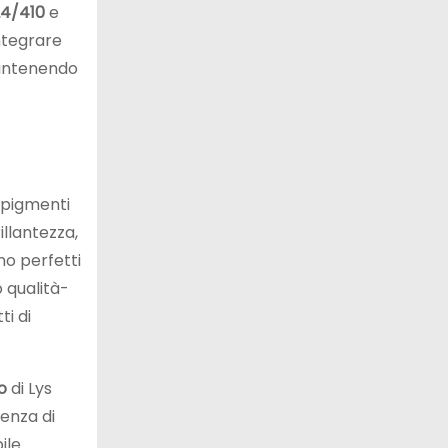
4/410
e
integrare
mantenendo
, pigmenti
illantezza,
o perfetti
o qualità-
ti di
o
di Lys
enza di
ile