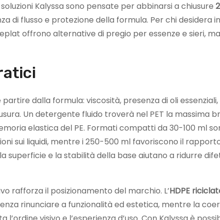
e soluzioni Kalyssa sono pensate per abbinarsi a chiusure
2
nza di flusso e protezione della formula. Per chi desidera 
eplat offrono alternative di pregio per essenze e sieri, 
ratici
artire dalla formula: viscosità, presenza di oli essenziali
chiusura. Un detergente fluido troverà nel PET la massima br
oria elastica del PE. Formati compatti da 30-100 ml son
oni sui liquidi, mentre i 250-500 ml favoriscono il rapport
a superficie e la stabilità della base aiutano a ridurre difet
ivo rafforza il posizionamento del marchio. L’
HDPE riciclat
za rinunciare a funzionalità ed estetica, mentre la coer
ita l’ordine visivo e l’esperienza d’uso. Con Kalyssa è possib