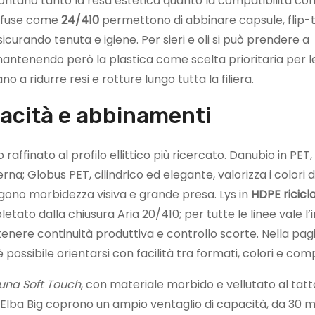
contano tanto la resa estetica quanto la compatibilità con
diffuse come
24/410
permettono di abbinare capsule, flip-
rando tenuta e igiene. Per sieri e oli si può prendere a
antenendo però la plastica come scelta prioritaria per 
no a ridurre resi e rotture lungo tutta la filiera.
pacità e abbinamenti
 raffinato al profilo ellittico più ricercato. Danubio in PET
na; Globus PET, cilindrico ed elegante, valorizza i colori d
iungono morbidezza visiva e grande presa. Lys in
HDPE ricicl
etato dalla chiusura Aria 20/410; per tutte le linee vale l’
tenere continuità produttiva e controllo scorte. Nella pagi
 possibile orientarsi con facilità tra formati, colori e comp
una Soft Touch
, con materiale morbido e vellutato al tat
 Elba Big coprono un ampio ventaglio di capacità, da 30 ml