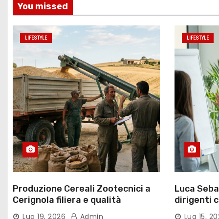
l
You missed
i
LIFESTYLE
LIFESTYLE
Produzione Cereali Zootecnici a
Luca Sebas
Cerignola filiera e qualità
dirigenti 
Lug 19, 2026
Admin
Lug 15, 2