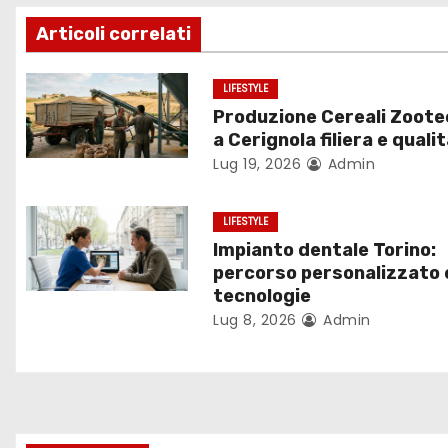
i
Articoli correlati
o
LIFESTYLE
n
Produzione Cereali Zoote
a Cerignola filiera e quali
e
Lug 19, 2026
Admin
a
LIFESTYLE
r
Impianto dentale Torino:
percorso personalizzato 
t
tecnologie
Lug 8, 2026
Admin
i
c
o