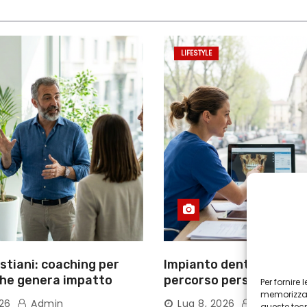
LIFESTYLE
tiani: coaching per
Impianto dentale Torino
che genera impatto
percorso personalizzat
Per fornire
memorizzare
tecnologie
026
Admin
Lug 8, 2026
Admin
queste tec