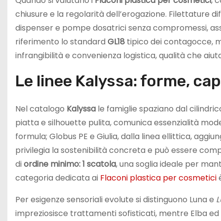
Quando si valutano i
Flaconi plastica per cosmetici
, 
chiusure e la regolarità dell’erogazione. Filettature 
dispenser e pompe dosatrici senza compromessi, assicu
riferimento lo standard
GL18
tipico dei contagocce, m
infrangibilità e convenienza logistica, qualità che aiuta
Le linee Kalyssa: forme, ca
Nel catalogo
Kalyssa
le famiglie spaziano dal cilindrico
piatta e silhouette pulita, comunica essenzialità moder
formula; Globus PE e Giulia, dalla linea ellittica, agg
privilegia la sostenibilità concreta e può essere compl
di
ordine minimo: 1 scatola
, una soglia ideale per man
categoria dedicata ai
Flaconi plastica per cosmetici
è
Per esigenze sensoriali evolute si distinguono Luna e
L
impreziosisce trattamenti sofisticati, mentre Elba ed