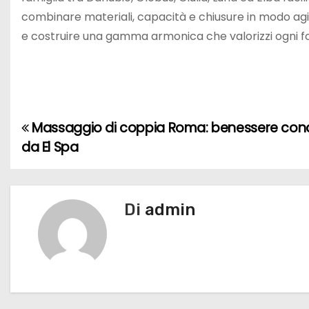
combinare materiali, capacità e chiusure in modo agile
e costruire una gamma armonica che valorizzi ogni fo
Massaggio di coppia Roma: benessere cond
N
da El Spa
a
v
Di
admin
i
g
a
z