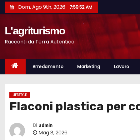
S
Dom. Ago 9th, 2026
7:59:54 AM
a
l
L'agriturismo
t
a
Racconti da Terra Autentica
a
l
c
Arredamento
Marketing
Lavoro
o
n
t
LIFESTYLE
e
Flaconi plastica per c
n
u
t
Di
admin
Mag 8, 2026
o