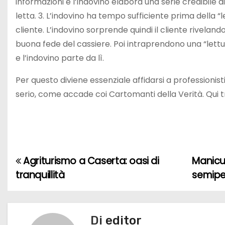
informazioni e l’indovino elabora una serie credibile d
letta. 3. L’indovino ha tempo sufficiente prima della “
cliente. L’indovino sorprende quindi il cliente rivelan
buona fede del cassiere. Poi intraprendono una “lettu
e l’indovino parte da lì.
Per questo diviene essenziale affidarsi a professionist
serio, come accade coi Cartomanti della Verità. Qui t
Agriturismo a Caserta: oasi di
Manicu
N
tranquillità
semip
a
v
Di
editor