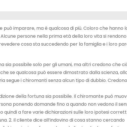
ue può imparare, ma è qualcosa di più. Coloro che hanno 
 Alcune persone nella prima età della loro vita si rendono
 prevedere cosa sta succedendo per la famiglia e i loro par
a sia possibile solo per gli umani, ma altri credono che c
o che se qualcosa può essere dimostrato dalla scienza, all
ria segue i chiromanti senza alcun tipo di dubbio. Credono
izione della fortuna sia possibile. Il chiromante può muove
persona ponendo domande fino a quando non vedono il sens
quindi a fare varie dichiarazioni sulle loro ipotesi corrette
na. 2. Il cliente dice all’indovino di cosa stanno cercando