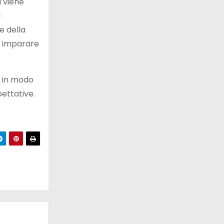
a viene
l
e della
di imparare
in modo
pettative.