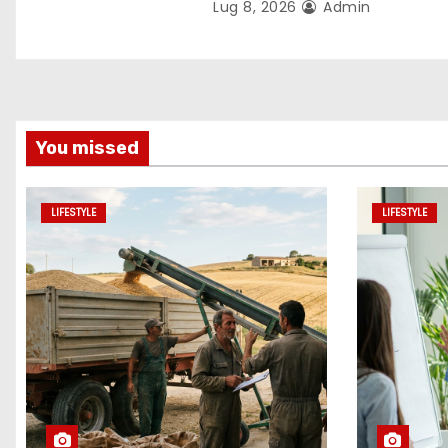
Lug 8, 2026
Admin
i
c
o
l
You missed
i
LIFESTYLE
LIFESTYLE