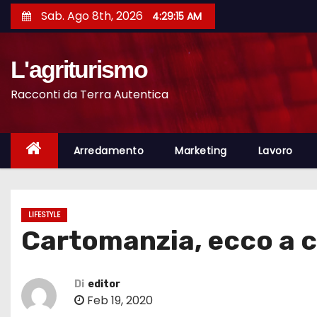
S
Sab. Ago 8th, 2026
4:29:16 AM
a
l
L'agriturismo
t
a
Racconti da Terra Autentica
a
l
c
Arredamento
Marketing
Lavoro
o
n
t
LIFESTYLE
e
Cartomanzia, ecco a ch
n
u
t
Di
editor
Feb 19, 2020
o