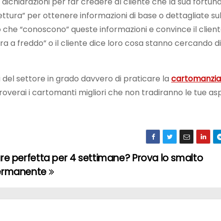
i dichiarazioni per far credere al cliente che la sua fortun
lettura” per ottenere informazioni di base o dettagliate su
do che “conoscono” queste informazioni e convince il client
ra a freddo” o il cliente dice loro cosa stanno cercando 
i del settore in grado davvero di praticare la
cartomanzia
roverai i cartomanti migliori che non tradiranno le tue as
re perfetta per 4 settimane? Prova lo smalto
ermanente