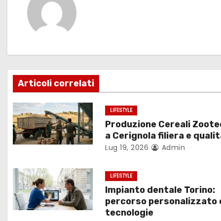
i
g
a
z
i
Articoli correlati
o
LIFESTYLE
n
Produzione Cereali Zoote
a Cerignola filiera e quali
e
Lug 19, 2026
Admin
a
LIFESTYLE
r
Impianto dentale Torino:
percorso personalizzato 
t
tecnologie