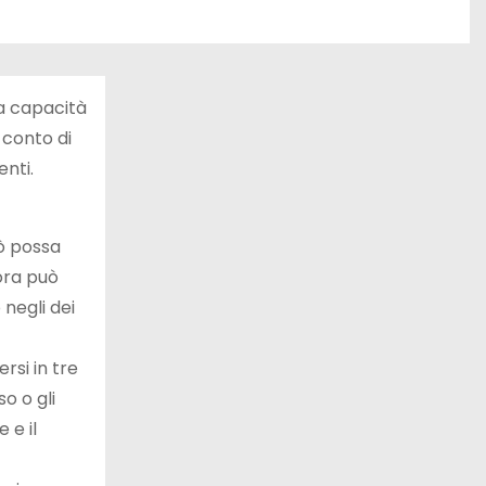
la capacità
 conto di
enti.
iò possa
ora può
 negli dei
rsi in tre
o o gli
 e il