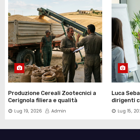
r
t
i
c
o
l
i
Produzione Cereali Zootecnici a
Luca Sebas
Cerignola filiera e qualità
dirigenti 
Lug 19, 2026
Admin
Lug 15, 2