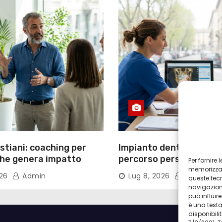
tiani: coaching per
Impianto dentale Torino
che genera impatto
percorso personalizzat
Per fornire
tecnologie
memorizzare
026
Admin
Lug 8, 2026
Admin
queste tec
navigazione
può influi
è una test
disponibilit