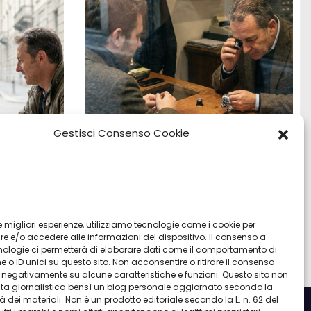
Gestisci Consenso Cookie
:
Vendita Tudor Bologna: guida ai
o e
migliori modelli usati
 le migliori esperienze, utilizziamo tecnologie come i cookie per
 e/o accedere alle informazioni del dispositivo. Il consenso a
Lug 8, 2026
Admin
nologie ci permetterà di elaborare dati come il comportamento di
 o ID unici su questo sito. Non acconsentire o ritirare il consenso
re negativamente su alcune caratteristiche e funzioni. Questo sito non
ata giornalistica bensì un blog personale aggiornato secondo la
à dei materiali. Non è un prodotto editoriale secondo la L. n. 62 del