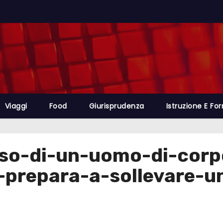
Viaggi
Food
Giurisprudenza
Istruzione E Fo
sso-di-un-uomo-di-corp
i-prepara-a-sollevare-u