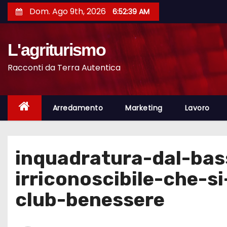
S
Dom. Ago 9th, 2026
6:52:40 AM
a
l
L'agriturismo
t
a
Racconti da Terra Autentica
a
l
c
Arredamento
Marketing
Lavoro
o
n
t
inquadratura-dal-ba
e
irriconoscibile-che-s
n
u
club-benessere
t
o