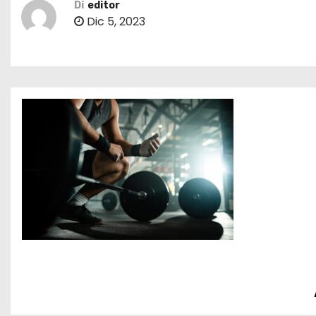
Di
editor
Dic 5, 2023
N